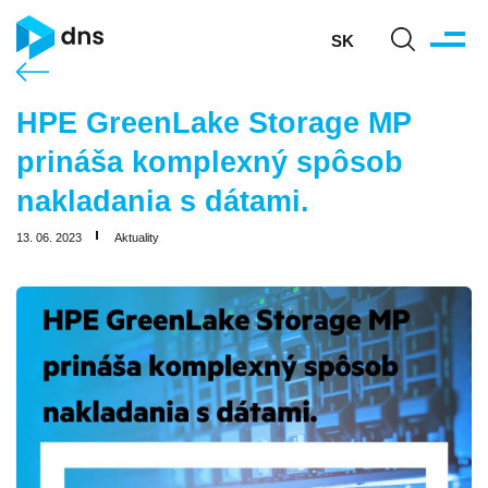
SK
HPE GreenLake Storage MP
prináša komplexný spôsob
nakladania s dátami.
13. 06. 2023
Aktuality