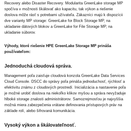
Recovery alebo Disaster Recovery. Modularita GreenLake storage MP
spočíva v možnosti škálovať ako kapacitu, tak výkon a riešenie
doslova môže rásť s potrebami užívateľa. Zákazníci majú k dispozícii
dve varianty MP storage: GreenLake for Block Storage MP, na
ukladanie dátových blokov a GreenLake for File Storage MP, na
ukladanie súborov.
Výhody, ktoré riešenie HPE GreenLake Storage MP prináša
používateľom:
Jednoduchá cloudová správa.
Management poľa zaisťuje cloudová konzola GreenLake Data Services
Cloud Console. DSCC do správy poľa prináša jednoduchosť, rýchlosť a
efektivitu známu z cloudových prostredí. Inicializácia a nastavenie poľa
je možné urobiť doslova na niekoľko klikov myšou a správa nevyžaduje
hlboké storage znalosti administrátorov. Samozrejmosťou je najvyššia
možná miera zabezpečenia vrátane definovania prístupových práv na
základe rolí, alebo šifrovaná komunikácia.
Vysoký výkon a škálovateľnosť.