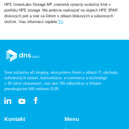
HPE GreenLake Storage MP znamená výrazný evolučný krok v
portfóliu HPE storage. Má ambície nadviazať na úspech HPE 3PAR
diskových polí a stať sa lídrom v oblasti blokových a súborových
úložísk. Viac informácií nájdete
TU
.
Sme súčasťou eD skupiny, ekosystému firiem v oblasti IT, obchodu,
softvérových riešení, komunikácie, e-commerce a technológií
s 30 rokmi skúseností, viac ako 700 odborníkov a tržbami
presahujúcimi 640 miliónov EUR.
Kontakt
Menu