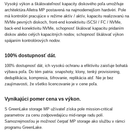
Vysoký výkon a škálovateľnosť kapacity diskového poľa umožňuje
architektúra Alletra MP postavená na najmodernejšom hardvéri. Pole
má kontrolóri pracujúce v režime aktív / aktív, kapacitu realizovanú na
NVMe pevných diskoch, front-end konektivitu iSCSI / FC / NVMe,
back-end konektivitu NVMe, schopnosť škálovať kapacitu pridaním
diskov alebo celých kapacitných nodov, schopnosť škálovať výkon
spájaním kontrolórových nodov.
100% dostupnosť dát.
100% dostupnosť dát, ich vysokú ochranu a efiktivitu zaisťuje bohatá
výbava poľa. Do tém patria: snapshoty, klony, tenký provisioning,
deduplikácia, kompresia, šifrovanie, replikácia atď. Nie je bez
zaujímavosti, že všetko licencovanie je v cene poľa.
Vynikajúci pomer cena vs výkon.
S GreenLake storage MP užívateľ získa pole mission-critical
parametrov za cenu zodpovedajúcu mid-range radu polí.
Samozrejmosťou je možnosť čerpať MP storage ako službu v rámci
programu GreenLake.